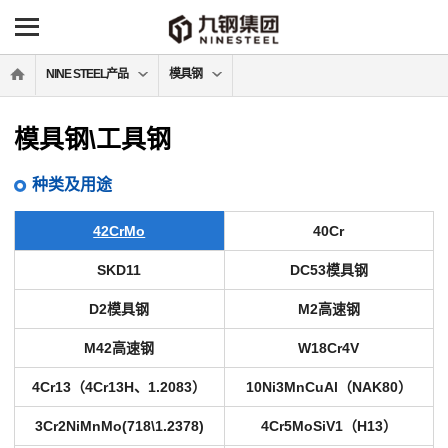
NINE STEEL产品
模具钢
模具钢\工具钢
种类及用途
42CrMo
40Cr
SKD11
DC53模具钢
D2模具钢
M2高速钢
M42高速钢
W18Cr4V
4Cr13（4Cr13H、1.2083）
10Ni3MnCuAl（NAK80）
3Cr2NiMnMo(718\1.2378)
4Cr5MoSiV1（H13）