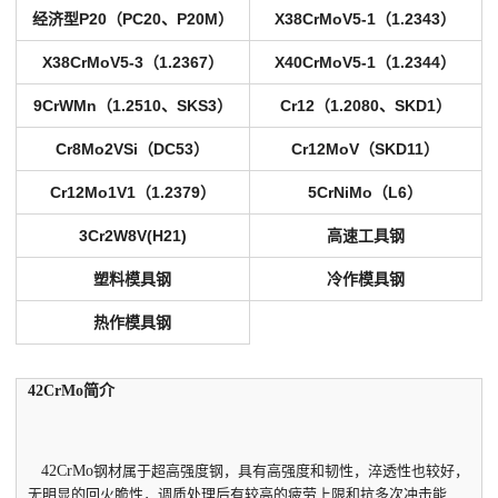
经济型P20（PC20、P20M）
X38CrMoV5-1（1.2343）
X38CrMoV5-3（1.2367）
X40CrMoV5-1（1.2344）
9CrWMn（1.2510、SKS3）
Cr12（1.2080、SKD1）
Cr8Mo2VSi（DC53）
Cr12MoV（SKD11）
Cr12Mo1V1（1.2379）
5CrNiMo（L6）
3Cr2W8V(H21)
高速工具钢
塑料模具钢
冷作模具钢
热作模具钢
42CrMo简介
42CrMo
钢材属于超高强度钢，具有高强度和韧性，淬透性也较好，
无明显的回火脆性，调质处理后有较高的疲劳上限和抗多次冲击能