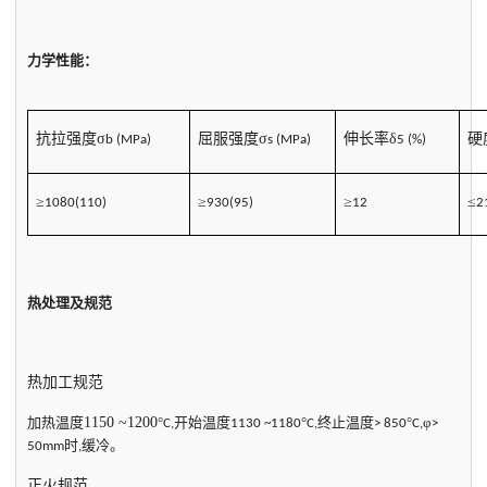
力学性能：
抗拉强度σ
屈服强度σ
伸长率δ
硬
b (MPa)
s (MPa)
5 (%)
≥
≥
≥
≤
1080(110)
930(95)
12
2
热处理及规范
热加工规范
加热温度
1150 ~1200
°
开始温度
°
终止温度
°
φ
C,
1130 ~1180
C,
> 850
C,
>
时
缓冷。
50mm
,
正火规范