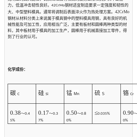
力，低温冲击韧性良好。
钢材适宜制造要求一定强度和韧性的
42CrMo
大、中型塑料模具。通常将调制后表面淬火作为热处理方案。
42CrMo
钢材从材料分类上来说属于模具钢中的塑料模具用钢，具有良好的机
械性能及可加工性，应用相当广泛，主要有板材和圆棒两种类型的材
料，其中板材用于模具的加工生产，圆棒用于机械直接加工零件，得
到了行业的认可。
化学成份：
碳
硅
锰
硫
铬
Mn
S
C
Si
Cr
0.38
0.17
0.50
≤
0.90
～
～
～
0.4
0.3
0.8
0.035%
5%
7%
0%
0%