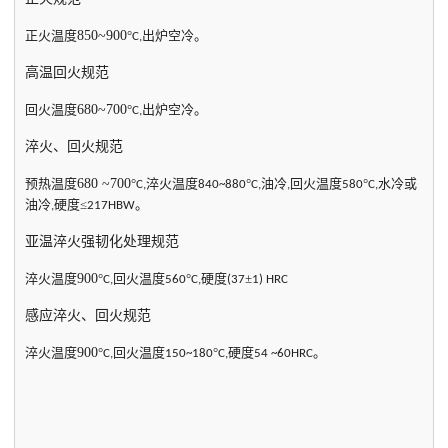
正火温度
850~900
°
出炉空冷。
C,
高温回火规范
回火温度
680~700
°
出炉空冷。
C,
淬火、回火规范
预热温度
680 ~700
°
淬火温度
°
油冷
回火温度
°
水冷或
C,
840~880
C,
,
580
C,
油冷
硬度≤
。
,
217HBW
亚温淬火强韧化处理规范
淬火温度
900
°
回火温度
°
硬度
±
C,
560
C,
(37
1) HRC
感应淬火、回火规范
淬火温度
900
°
回火温度
°
硬度
。
C,
150~180
C,
54 ~60HRC