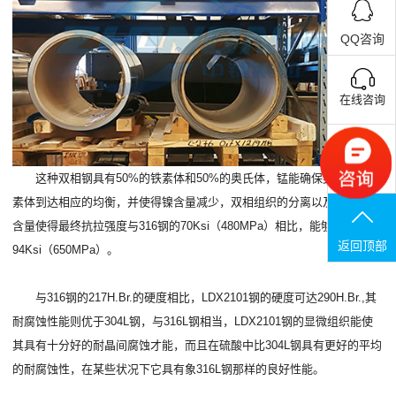
QQ咨询
在线咨询
联系电话
这种双相钢具有50%的铁素体和50%的奥氏体，锰能确保奥氏体和铁
素体到达相应的均衡，并使得镍含量减少，双相组织的分离以及一定的N
含量使得最终抗拉强度与316钢的70Ksi（480MPa）相比，能够到达
返回顶部
94Ksi（650MPa）。
与316钢的217H.Br.的硬度相比，LDX2101钢的硬度可达290H.Br.,其
耐腐蚀性能则优于304L钢，与316L钢相当，LDX2101钢的显微组织能使
其具有十分好的耐晶间腐蚀才能，而且在硫酸中比304L钢具有更好的平均
的耐腐蚀性，在某些状况下它具有象316L钢那样的良好性能。