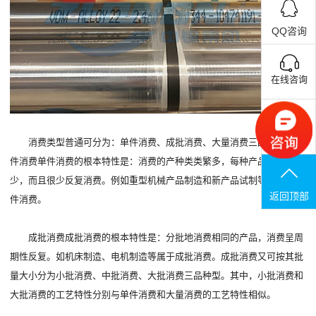
QQ咨询
在线咨询
联系电话
消费类型普通可分为：单件消费、成批消费、大量消费三品种型。单
件消费单件消费的根本特性是：消费的产种类类繁多，每种产品的产量很
少，而且很少反复消费。例如重型机械产品制造和新产品试制等都属于单
返回顶部
件消费。
成批消费成批消费的根本特性是：分批地消费相同的产品，消费呈周
期性反复。如机床制造、电机制造等属于成批消费。成批消费又可按其批
量大小分为小批消费、中批消费、大批消费三品种型。其中，小批消费和
大批消费的工艺特性分别与单件消费和大量消费的工艺特性相似。