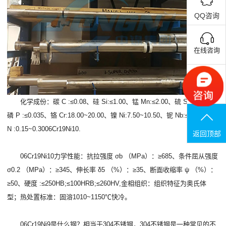
QQ咨询
在线咨询
联系电话
化学成份：碳 C :≤0.08、硅 Si:≤1.00、锰 Mn:≤2.00、硫 S :≤0.030、
磷 P :≤0.035、铬 Cr:18.00~20.00、镍 Ni:7.50~10.50、铌 Nb:≤0.15、氮
N :0.15~0.3006Cr19Ni10.
返回顶部
06Cr19Ni10力学性能：抗拉强度 σb （MPa）：≥685、条件屈从强度
σ0.2 （MPa）：≥345、伸长率 δ5 （%）：≥35、断面收缩率 ψ （%）：
≥50、硬度 :≤250HB;≤100HRB;≤260HV,金相组织：组织特征为奥氏体
型；热处置标准：固溶1010~1150℃快冷。
06Cr19Ni9是什么钢？相当于304不锈钢，304不锈钢是一种常见的不