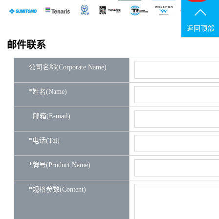
返回顶部
邮件联系
公司名称(Corporate Name)
*姓名(Name)
邮箱(E-mail)
*电话(Tel)
*牌号(Product Name)
*规格参数(Content)