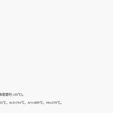
殊需要时
±
℃
。
,
30
)
℃，
℃，
℃，
℃。
65
Ar3=741
Ar1=689
Ms=270