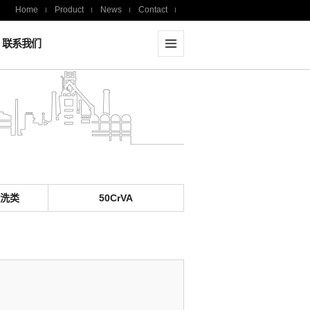
Home
Product
News
Contact
联系我们
洗类
50CrVA