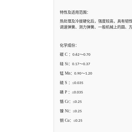
特性及适用范围：
热处理及冷拔硬化后，强度较高，具有韧
调速弹簧、测力弹簧、一般机械上的圆、
化学成份：
碳
C
：
～
0.62
0.70
硅
Si
：
～
0.17
0.37
锰
Mn
：
～
0.90
1.20
硫
S
：≤
0.035
磷
P
：≤
0.035
铬
Cr
：≤
0.25
镍
Ni
：≤
0.25
铜
Cu
：≤
0.25