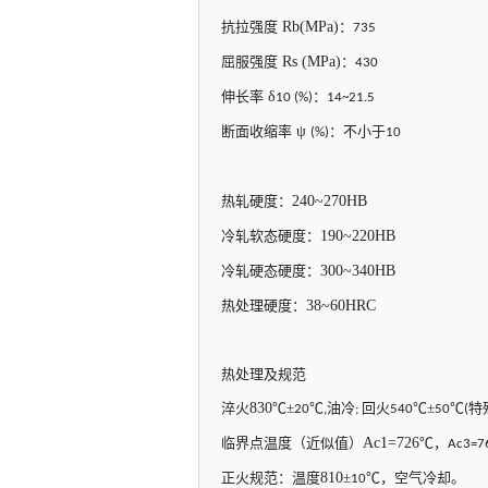
抗拉强度
Rb(MPa)
：
735
屈服强度
Rs (MPa)
：
430
伸长率
δ
：
10 (%)
14~21.5
断面收缩率
ψ
：不小于
(%)
10
热轧硬度：
240~270HB
冷轧软态硬度：
190~220HB
冷轧硬态硬度：
300~340HB
热处理硬度：
38~60HRC
热处理及规范
淬火
830
℃±
℃
油冷
回火
℃±
℃
特
20
,
;
540
50
(
临界点温度（近似值）
Ac1=726
℃，
Ac3=7
正火规范：温度
810
±
℃，空气冷却。
10