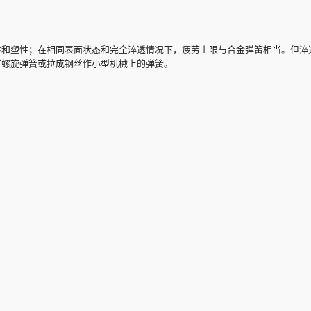
性和塑性；在相同表面状态和完全淬透情况下，疲劳上限与合金弹簧相当。但淬
方螺旋弹簧或拉成钢丝作小型机械上的弹簧。