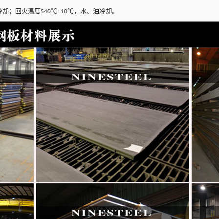
冷却；回火温度
℃±
℃，水、油冷却。
540
10