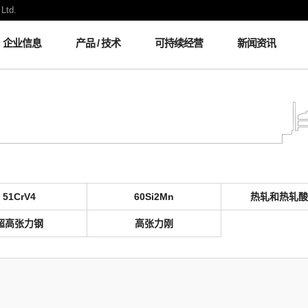
Ltd.
企业信息
产品 / 技术
可持续经营
新闻资讯
弹簧钢
51CrV4
60Si2Mn
热轧和热轧酸
超高张力钢
高张力刚