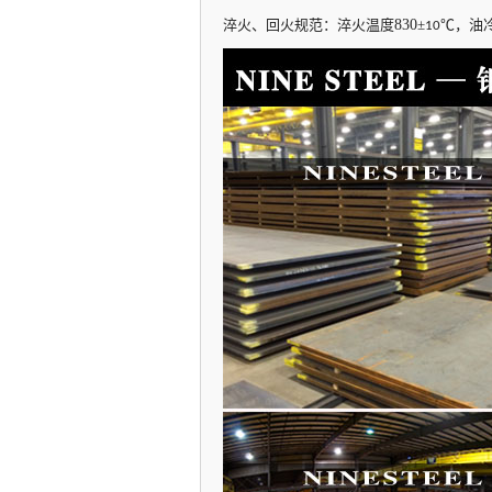
淬火、回火规范：淬火温度
830
±
℃，油
10